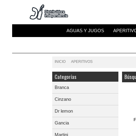
AGUAS Y JUGOS
APERITIV
INICIO
APERITIVOS
Categorías
Búsqu
Branca
Cinzano
Dr lemon
F
Gancia
Martini