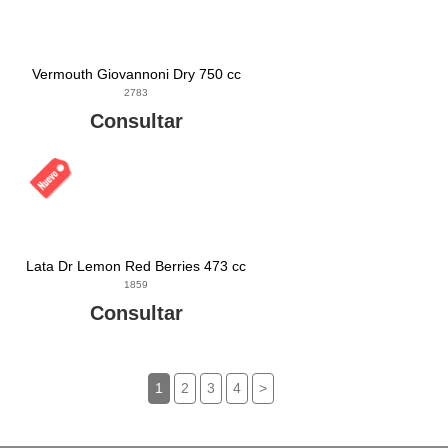
Vermouth Giovannoni Dry 750 cc
2783
Consultar
Lata Dr Lemon Red Berries 473 cc
1859
Consultar
1
2
3
4
>