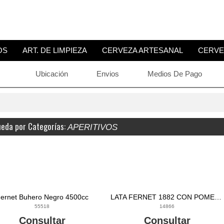
OS
ART. DE LIMPIEZA
CERVEZA ARTESANAL
CERVE
Ubicación
Envios
Medios De Pago
eda por Categorías:
APERITIVOS
ernet Buhero Negro 4500cc
LATA FERNET 1882 CON POMELO 473 CC
55518
14866
Consultar
Consultar