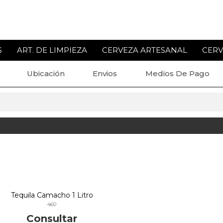
S
ART. DE LIMPIEZA
CERVEZA ARTESANAL
CERV
Ubicación
Envios
Medios De Pago
Tequila Camacho 1 Litro
460
Consultar